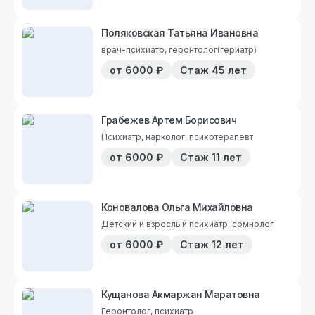
Поляковская Татьяна Ивановна
врач-психиатр, геронтолог(гериатр)
от
6000
₽
Стаж
45 лет
Грабежев Артем Борисович
Психиатр, нарколог, психотерапевт
от
6000
₽
Стаж
11 лет
Коновалова Ольга Михайловна
Детский и взрослый психиатр, сомнолог
от
6000
₽
Стаж
12 лет
Кущанова Акмаржан Маратовна
Геронтолог, психиатр