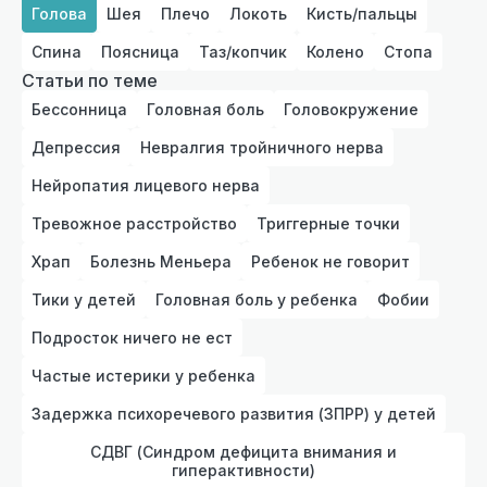
Голова
Шея
Плечо
Локоть
Кисть/пальцы
Спина
Поясница
Таз/копчик
Колено
Стопа
Статьи по теме
Бессонница
Головная боль
Головокружение
Депрессия
Невралгия тройничного нерва
Нейропатия лицевого нерва
Тревожное расстройство
Триггерные точки
Храп
Болезнь Меньера
Ребенок не говорит
Тики у детей
Головная боль у ребенка
Фобии
Подросток ничего не ест
Частые истерики у ребенка
Задержка психоречевого развития (ЗПРР) у детей
СДВГ (Синдром дефицита внимания и
гиперактивности)