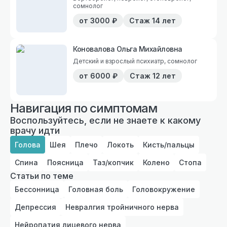
сомнолог
от
3000
₽
Стаж
14 лет
Коновалова Ольга Михайловна
Детский и взрослый психиатр, сомнолог
от
6000
₽
Стаж
12 лет
Навигация по симптомам
Воспользуйтесь, если не знаете к какому
врачу идти
Голова
Шея
Плечо
Локоть
Кисть/пальцы
Спина
Поясница
Таз/копчик
Колено
Стопа
Статьи по теме
Бессонница
Головная боль
Головокружение
Депрессия
Невралгия тройничного нерва
Нейропатия лицевого нерва