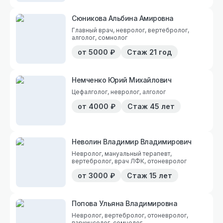
Сюникова Альбина Амировна
Главный врач, невролог, вертебролог,
алголог, сомнолог
от
5000
₽
Стаж
21 год
Немченко Юрий Михайлович
Цефалголог, невролог, алголог
от
4000
₽
Стаж
45 лет
Неволин Владимир Владимирович
Невролог, мануальный терапевт,
вертебролог, врач ЛФК, отоневролог
от
3000
₽
Стаж
15 лет
Попова Ульяна Владимировна
Невролог, вертебролог, отоневролог,
паркинсолог, сомнолог