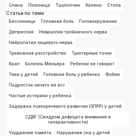
Спина
Поясница
Таз/копчик
Колено
Стопа
Статьи по теме
Бессонница
Головная боль
Головокружение
Депрессия
Невралгия тройничного нерва
Нейропатия лицевого нерва
Тревожное расстройство
Триггерные точки
Храп
Болезнь Меньера
Ребенок не говорит
Тики у детей
Головная боль у ребенка
Фобии
Подросток ничего не ест
Частые истерики у ребенка
Задержка психоречевого развития (ЗПРР) у детей
СДВГ (Синдром дефицита внимания и
гиперактивности)
Ухудшение памяти
Нарушение сна у детей