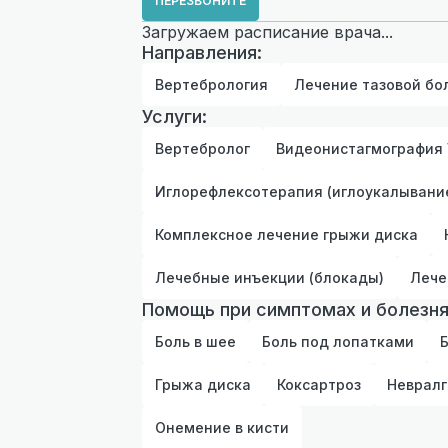
ПЕРЕЗВОНИТЕ
Загружаем расписание врача...
Направления:
Вертебрология
Лечение тазовой бо
Услуги:
Вертебролог
Видеонистагмография
Иглорефлексотерапия (иглоукалывани
Комплексное лечение грыжи диска
Лечебные инъекции (блокады)
Лече
Помощь при симптомах и болезня
Боль в шее
Боль под лопатками
Б
Грыжа диска
Коксартроз
Невралг
Онемение в кисти