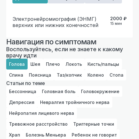
Электронейромиография (ЭНМГ)
2000
₽
15
мин
верхних или нижних конечностей
Навигация по симптомам
Воспользуйтесь, если не знаете к какому
врачу идти
Голова
Шея
Плечо
Локоть
Кисть/пальцы
Спина
Поясница
Таз/копчик
Колено
Стопа
Статьи по теме
Бессонница
Головная боль
Головокружение
Депрессия
Невралгия тройничного нерва
Нейропатия лицевого нерва
Тревожное расстройство
Триггерные точки
Храп
Болезнь Меньера
Ребенок не говорит