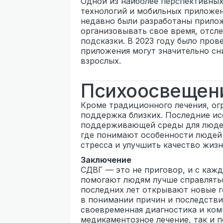
Одной из наиболее перспективных
технологий и мобильных приложе
недавно были разработаны прило
организовывать свое время, отсл
подсказки. В 2023 году было пров
приложения могут значительно сн
взрослых.
Психоосвещен
Кроме традиционного лечения, ог
поддержка близких. Последние и
поддерживающей среды для людей
где понимают особенности людей 
стресса и улучшить качество жизн
Заключение
СДВГ — это не приговор, и с каж
помогают людям лучше справлятьс
последних лет открывают новые г
в понимании причин и последстви
своевременная диагностика и ком
медикаментозное лечение, так и 