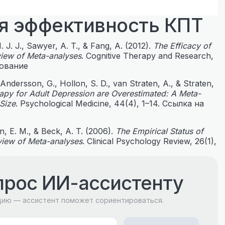
я эффективность КПТ
 J. J., Sawyer, A. T., & Fang, A. (2012).
The Efficacy of
view of Meta-analyses
. Cognitive Therapy and Research,
дование
, Andersson, G., Hollon, S. D., van Straten, A., & Straten,
apy for Adult Depression are Overestimated: A Meta-
 Size
. Psychological Medicine, 44(4), 1–14. Ссылка на
n, E. M., & Beck, A. T. (2006).
The Empirical Status of
view of Meta-analyses
. Clinical Psychology Review, 26(1),
прос ИИ-ассистенту
цию — ассистент поможет сориентироваться.