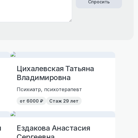
Спросить
Цихалевская Татьяна
Владимировна
Психиатр, психотерапевт
от
6000
₽
Стаж
29 лет
ч
Ездакова Анастасия
Сергеевна