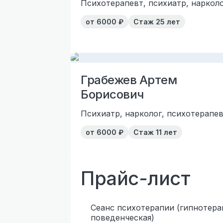
Психотерапевт, психиатр, наркол
от
6000
₽
Стаж
25 лет
Грабежев Артем
Борисович
Психиатр, нарколог, психотерапе
от
6000
₽
Стаж
11 лет
Прайс-лист
Сеанс психотерапии (гипнотера
поведенческая)