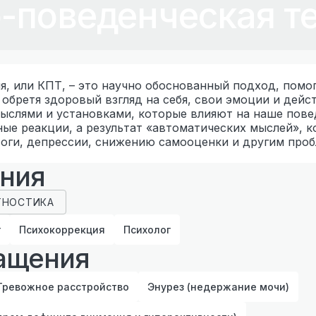
-поведенческая т
я, или КПТ, – это научно обоснованный подход, пом
обретя здоровый взгляд на себя, свои эмоции и дейс
 мыслями и установками, которые влияют на наше пов
ные реакции, а результат «автоматических мыслей», 
воги, депрессии, снижению самооценки и другим проб
ения
ГНОСТИКА
г
Психокоррекция
Психолог
ащения
Тревожное расстройство
Энурез (недержание мочи)