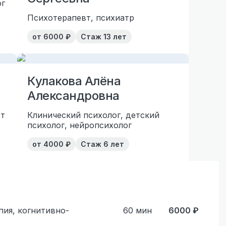
ог
Психотерапевт, психиатр
от
6000
₽
Стаж
13 лет
Кулакова Алёна
Александровна
вт
Клинический психолог, детский
психолог, нейропсихолог
от
4000
₽
Стаж
6 лет
пия, когнитивно-
60
мин
6000
₽