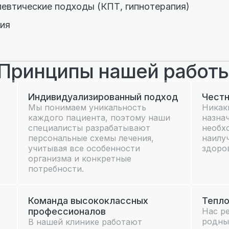
евтические подходы (КПТ, гипнотерапия)
гия
Принципы нашей работ
Индивидуализированный подход
Честн
Мы понимаем уникальность
Никак
каждого пациента, поэтому наши
назна
специалисты разрабатывают
необх
персональные схемы лечения,
наилу
учитывая все особенности
здоро
организма и конкретные
потребности.
Команда высококлассных
Тепло
профессионалов
Нас р
родны
В нашей клинике работают