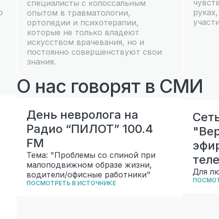
чувст
специалисты с колоссальным
р
руках
опытом в травматологии,
участ
ортопедии и психотерапии,
которые не только владеют
искусством врачевания, но и
постоянно совершенствуют свои
знания.
О нас говорят в СМИ
День невролога на
Сет
Радио “ПИЛОТ” 100.4
"Ве
FM
эфи
Тема: "Проблемы со спиной при
тел
малоподвижном образе жизни,
Для л
водители/офисные работники"
ПОСМОТ
ПОСМОТРЕТЬ В ИСТОЧНИКЕ