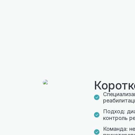
Коротк
Специализац
реабилитац
Подход: ди
контроль ре
Команда: н