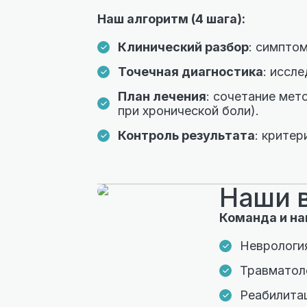
Наш алгоритм (4 шага):
Клинический разбор
: симптом
Точечная диагностика
: иссл
План лечения
: сочетание мет
при хронической боли).
Контроль результата
: критер
Наши 
Команда и на
Неврологи
Травматол
Реабилита