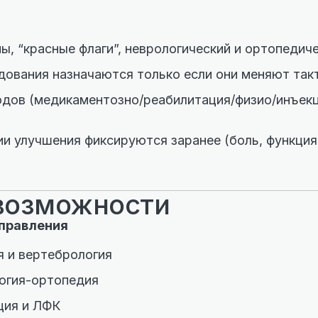
ы, “красные флаги”, неврологический и ортопедич
едования назначаются только если они меняют такт
одов (медикаментозно/реабилитация/физио/инъек
ии улучшения фиксируются заранее (боль, функция,
возможности
правления
я и вертебрология
огия-ортопедия
ция и ЛФК