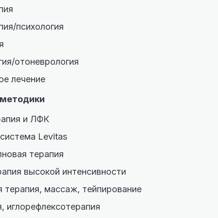
пия
пия/психология
я
гия/отоневрология
ое лечение
 методики
рапия и ЛФК
система Levitas
лновая терапия
рапия высокой интенсивности
 терапия, массаж, тейпирование
я, иглорефлексотерапия