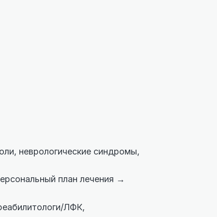
боли, неврологические синдромы,
персональный план лечения →
 реабилитологи/ЛФК,