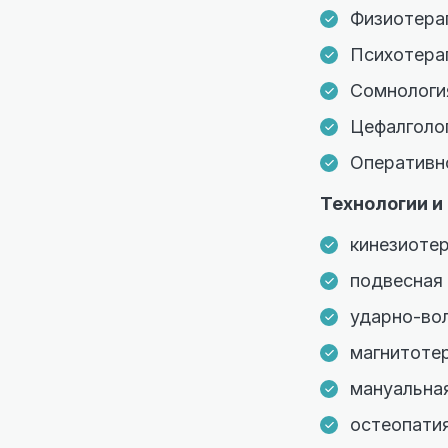
Физиотера
Психотера
Сомнологи
Цефалголо
Оперативн
Технологии и
кинезиоте
подвесная 
ударно-во
магнитоте
мануальная
остеопати