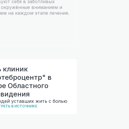
вуют себя в заботливых
, окружённые вниманием и
ием на каждом этапе лечения.
ь клиник
ртеброцентр" в
ре Областного
евидения
юдей уставших жить с болью
РЕТЬ В ИСТОЧНИКЕ