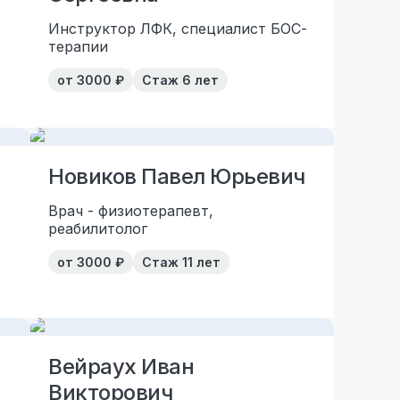
Инструктор ЛФК, специалист БОС-
терапии
от
3000
₽
Стаж
6 лет
Новиков Павел Юрьевич
Врач - физиотерапевт,
реабилитолог
от
3000
₽
Стаж
11 лет
Вейраух Иван
Викторович