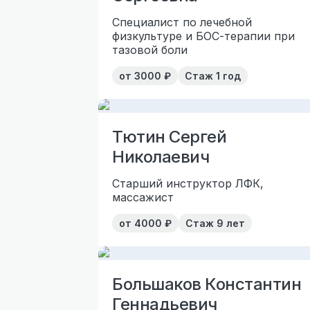
Специалист по лечебной
физкультуре и БОС-терапии при
тазовой боли
от
3000
₽
Стаж
1 год
Тютин Сергей
Николаевич
Старший инструктор ЛФК,
массажист
от
4000
₽
Стаж
9 лет
Большаков Константин
Геннадьевич