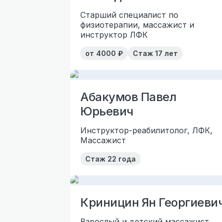
Старший специалист по
физиотерапии, массажист и
инструктор ЛФК
от
4000
₽
Стаж
17 лет
Абакумов Павел
Юрьевич
Инструктор-реабилитолог, ЛФК,
Массажист
Стаж
22 года
Криницин Ян Георгиеви
Взрослый и детский массажист,