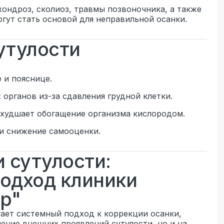
хондроз, сколиоз, травмы позвоночника, а также
гут стать основой для неправильной осанки.
утулости
 и пояснице.
органов из-за сдавления грудной клетки.
ухудшает обогащение организма кислородом.
и снижение самооценки.
 сутулости:
одход клиники
р"
ает системный подход к коррекции осанки,
ение внешних проявлений сутулости, но и на