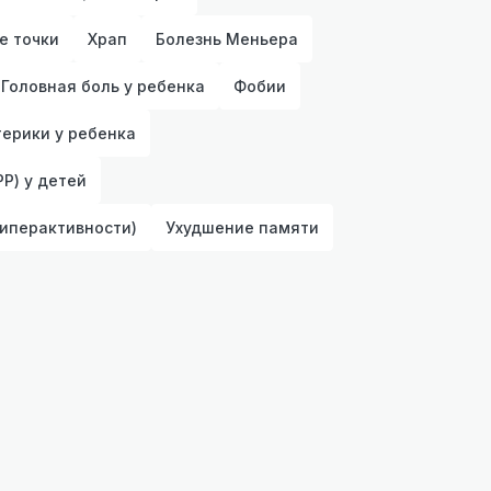
е точки
Храп
Болезнь Меньера
Головная боль у ребенка
Фобии
терики у ребенка
Р) у детей
иперактивности)
Ухудшение памяти