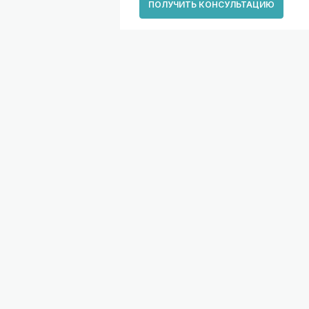
ПОЛУЧИТЬ КОНСУЛЬТАЦИЮ
Я ВЗРОСЛЫХ
ДЛЯ ДЕТЕЙ
ртебрология
Детский невролог
тервенционное лечение
Детский ортопед
ли
Детский остеопат
незиотерапия и лечебная
Детский психиатр
зкультура
Массаж и ЛФК
чение тазовой боли
нуальная терапия и