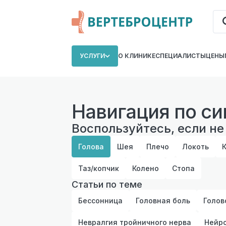
УСЛУГИ
О КЛИНИКЕ
СПЕЦИАЛИСТЫ
ЦЕНЫ
Навигация по с
Воспользуйтесь, если не
Голова
Шея
Плечо
Локоть
Таз/копчик
Колено
Стопа
Статьи по теме
Бессонница
Головная боль
Голов
Невралгия тройничного нерва
Нейро