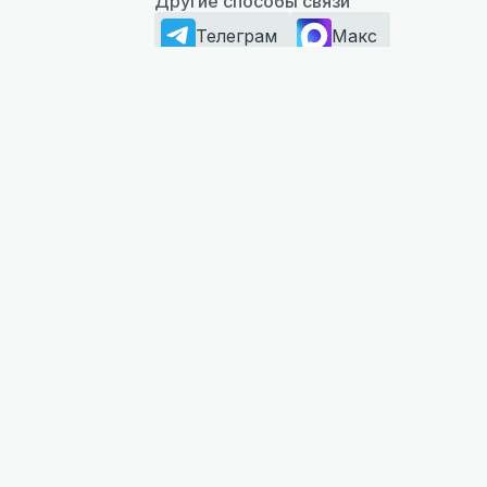
Другие способы связи
Телеграм
Макс
ПАЦИЕНТАМ
ДЛ
Специалисты
Ве
Цены
Ин
бо
Налоговый вычет
Ки
Отзывы
фи
ДМС
Ле
Документы
Ма