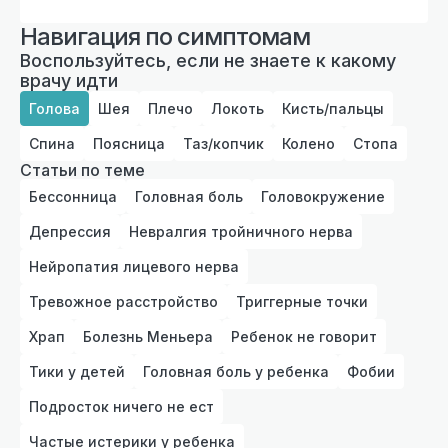
Навигация по симптомам
Воспользуйтесь, если не знаете к какому
врачу идти
Голова
Шея
Плечо
Локоть
Кисть/пальцы
Спина
Поясница
Таз/копчик
Колено
Стопа
Статьи по теме
Бессонница
Головная боль
Головокружение
Депрессия
Невралгия тройничного нерва
Нейропатия лицевого нерва
Тревожное расстройство
Триггерные точки
Храп
Болезнь Меньера
Ребенок не говорит
Тики у детей
Головная боль у ребенка
Фобии
Подросток ничего не ест
Частые истерики у ребенка