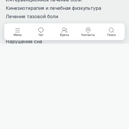
Кинезиотерапия и лечебная физкультура
Лечение тазовой боли
Мануальная терапия и остеопатия
Массаж
Меню
Чат
Врачи
Контакты
Поиск
Нарушение сна
Невролог
Нейрохирургия
Психиатрия и психотерапия
Травматология и ортопедия
ДЛЯ ДЕТЕЙ
Детский невролог
Детский ортопед
Детский остеопат
Детский психиатр